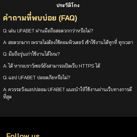
ประวัติโกง
คำถามที่พบบ่อย (FAQ)
Q: เล่น UFABET ผ่านมือถือสะดวกกว่าหรือไม่?
A: สะดวกมาก เพราะไม่ต้องใช้คอมพิวเตอร์ เข้าใช้งานได้ทุกที่ ทุกเวลา
Q: มือถือรุ่นเก่าใช้งานได้ไหม?
A: ได้ หากเบราว์เซอร์ยังสามารถเปิดเว็บ HTTPS ได้
Q: แอป UFABET ปลอดภัยหรือไม่?
A: ควรระวังแอปปลอม UFABET แนะนำให้ใช้งานผ่านเว็บทางการดี
ที่สุด
Follow us