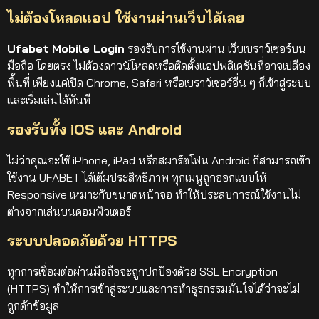
ไม่ต้องโหลดแอป ใช้งานผ่านเว็บได้เลย
Ufabet Mobile Login
รองรับการใช้งานผ่าน เว็บเบราว์เซอร์บน
มือถือ โดยตรง ไม่ต้องดาวน์โหลดหรือติดตั้งแอปพลิเคชันที่อาจเปลือง
พื้นที่ เพียงแค่เปิด Chrome, Safari หรือเบราว์เซอร์อื่น ๆ ก็เข้าสู่ระบบ
และเริ่มเล่นได้ทันที
รองรับทั้ง iOS และ Android
ไม่ว่าคุณจะใช้ iPhone, iPad หรือสมาร์ตโฟน Android ก็สามารถเข้า
ใช้งาน UFABET ได้เต็มประสิทธิภาพ ทุกเมนูถูกออกแบบให้
Responsive เหมาะกับขนาดหน้าจอ ทำให้ประสบการณ์ใช้งานไม่
ต่างจากเล่นบนคอมพิวเตอร์
ระบบปลอดภัยด้วย HTTPS
ทุกการเชื่อมต่อผ่านมือถือจะถูกปกป้องด้วย SSL Encryption
(HTTPS) ทำให้การเข้าสู่ระบบและการทำธุรกรรมมั่นใจได้ว่าจะไม่
ถูกดักข้อมูล