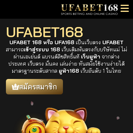
UFABET168
UFABET 168 หรือ UFA168
เป็นเว็บตรง
UFABET
สามารถ
เข้าสู่ระบบ 168
เว็บเดิมพันตรงกับบริษัทแม่ ไม่
ผ่านเอเย่นต์ แบรนด์ลิขสิทธิ์แท้
เว็บยูฟ่า
จากต่าง
ประเทศ เว็บตรง มั่นคง เล่นง่าย ทันสมัยใช้งานง่ายได้
มาตรฐานระดับสากล
ยูฟ่า168
เว็บอันดับ 1 ในไทย
สมัครสมาชิก