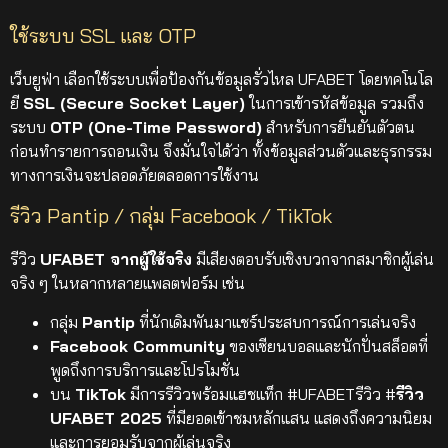
ใช้ระบบ SSL และ OTP
เว็บยูฟ่า เลือกใช้ระบบเพื่อป้องกันข้อมูลรั่วไหล UFABET โดยทคโนโล
ยี
SSL (Secure Socket Layer)
ในการเข้ารหัสข้อมูล รวมถึง
ระบบ
OTP (One-Time Password)
สำหรับการยืนยันตัวตน
ก่อนทำรายการถอนเงิน จึงมั่นใจได้ว่า ทั้งข้อมูลส่วนตัวและธุรกรรม
ทางการเงินจะปลอดภัยตลอดการใช้งาน
รีวิว Pantip / กลุ่ม Facebook / TikTok
รีวิว
UFABET จากผู้ใช้จริง
มีเสียงตอบรับเชิงบวกจากสมาชิกผู้เล่น
จริง ๆ ในหลากหลายแพลตฟอร์ม เช่น
กลุ่ม
Pantip
ที่นักเดิมพันมาแชร์ประสบการณ์การเล่นจริง
Facebook Community
ของเซียนบอลและนักปั่นสล็อตที่
พูดถึงการบริการและโปรโมชั่น
บน
TikTok
มีการรีวิวพร้อมแฮชแท็ก #UFABETรีวิว #
รีวิว
UFABET 2025
ที่มียอดเข้าชมหลักแสน แสดงถึงความนิยม
และการยอมรับจากผู้เล่นจริง