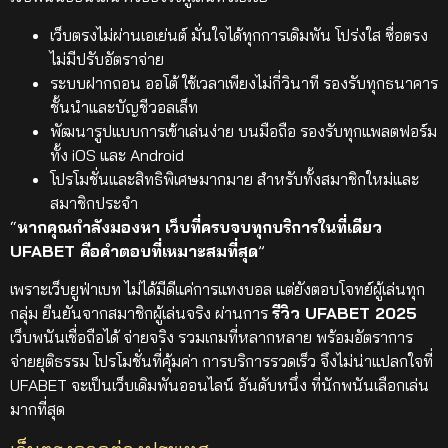
เว็บตรงไม่ผ่านเอเย่นต์ มั่นใจได้ทุกการเดิมพัน โปร่งใส ซื่อตรง
ไม่มีปรับอัตราจ่าย
ระบบฝากถอน ออโต้ ใช้เวลาเพียงไม่กี่วินาที รองรับทุกธนาคาร
ชั้นนำและบัญชีวอลเล็ท
พัฒนารูปแบบการเข้าเล่นง่าย บนมือถือ รองรับทุกแพลตฟอร์ม
ทั้ง iOS และ Android
โปรโมชั่นและสิทธิพิเศษมากมาย สำหรับทั้งสมาชิกใหม่และ
สมาชิกประจำ
“
หากคุณกำลังมองหา เว็บที่ครบจบทุกบริการในที่เดียว
UFABET คือคำตอบที่เหมาะสมที่สุด
”
เพราะเว็บยูฟ่าเบท ไม่ได้มีดีแค่การแทงบอล แต่ยังตอบโจทย์ผู้เล่นทุก
กลุ่ม ยืนยันจากสมาชิกผู้เล่นจริง ผ่านการ
รีวิว UFABET 2025
เว็บพนันเชื่อถือได้ จ่ายจริง รวมเกมที่หลากหลาย พร้อมอัตราการ
จ่ายยุติธรรม โปรโมชั่นที่คุ้มค่า การบริการรวดเร็ว จึงไม่น่าแปลกใจที่
UFABET จะเป็นเว็บเดิมพันออนไลน์ อันดับหนึ่ง ที่นักพนันเลือกเล่น
มากที่สุด