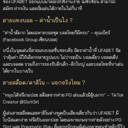
ของ UFABET ออกแบบมาเพื่อให้ใช้งานง่าย ไม่ซับซ้อน สามารถ
สมัคร ฝากเงิน และเริ่มเล่นได้ภายในไม่กี่นาที
สายแทงบอล – ค่าน้ำเป็นไง ?
“ค่าน้ำดีมาก โดยเฉพาะบอลชุด บอลไทยก็มีครบ” – คุณเบียร์
(Facebook Group เซียนบอล)
หนึ่งในจุดเด่นที่สายแทงบอลชื่นชอบคือ อัตราค่าน้ำที่ UFABET จัด
ว่าคุ้มค่า มีให้เลือกหลายรูปแบบ ไม่ว่าจะเป็น บอลเดี่ยว บอลสเต็ป
และบอลสด รวมถึงการรองรับลีกเล็ก–ลีกใหญ่ และบอลไทยที่หาเล่น
ได้ยากในบางเว็บ
สายสล็อต/คาสิโน – แจกจริงไหม ?
“หมุนได้ฟรีเกมบ่อย สล็อตจากค่าย PG เล่นแล้วมีลุ้นมาก” – TikTok
Creator @SlotGirl
ผู้เล่นสายสล็อตและคาสิโนต่างพูดเป็นเสียงเดียวกันว่า UFABET มี
โบนัสแตกง่าย ฟรีสปินออกบ่อย โดยเฉพาะเกมจากค่ายดังอย่าง PG
Slot และ Pragmatic Play ที่แจกหนักจนผู้เล่นหลายคนทำคลิปรีวิว