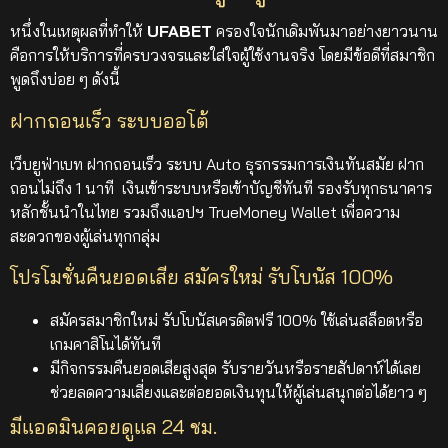
หนึ่งในเหตุผลที่ทำให้
UFABET
ครองใจนักเดิมพันมาอย่างยาวนาน
คือการให้บริการที่ครบวงจรและใส่ใจผู้ใช้งานจริง โดยมีข้อดีที่สมาชิก
พูดถึงบ่อย ๆ ดังนี้
ฝากถอนเร็ว ระบบออโต้
เว็บยูฟ่าเบท ฝากถอนเร็ว ระบบ Auto ธุรกรรมการเงินทันสมัย ฝาก
ถอนไม่ถึง 1 นาที เงินเข้าระบบหรือเข้าบัญชีทันที รองรับทุกธนาคาร
หลักชั้นนำในไทย รวมถึงแอปฯ TrueMoney Wallet เพื่อความ
สะดวกของผู้เล่นทุกกลุ่ม
โปรโมชั่นคืนยอดเสีย สมัครใหม่ รับโบนัส 100%
สมัครสมาชิกใหม่ รับโบนัสเครดิตฟรี 100% ใช้เล่นสล็อตหรือ
เกมคาสิโนได้ทันที
มีกิจกรรมคืนยอดเสียสูงสุด รับรายวันหรือรายสัปดาห์ได้เลย
ช่วยลดความเสี่ยงและต่อยอดเงินทุนให้ผู้เล่นสนุกต่อได้ยาว ๆ
มีแอดมินคอยดูแล 24 ชม.