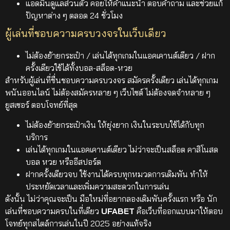
แอดมินดูแลส่วนตัว คอยให้คำแนะนำ ตอบคำถาม และช่วยแก้
ปัญหาต่าง ๆ ตลอด 24 ชั่วโมง
ผู้เล่นที่ชอบความครบวงจรในเว็บเดียว
ไม่ต้องย้ายกระเป๋า / เล่นได้ทุกเกมในแอคเคานต์เดียว / ฝาก
ครั้งเดียวใช้ได้ทั้งบอล-สล็อต-หวย
สำหรับผู้เล่นที่ชื่นชอบความครบวงจร สมัครครั้งเดียว เล่นได้ทุกเกม
พนันออนไลน์ ไม่ต้องสมัครหลาย ๆ เว็บไซต์ ไม่ต้องจดจำหลาย ๆ
ยูสเซอร์ ตอบโจทย์ที่สุด
ไม่ต้องย้ายกระเป๋าเงิน ให้ยุ่งยาก เงินในระบบใช้ได้กับทุก
บริการ
เล่นได้ทุกเกมในแอคเคานต์เดียว ไม่ว่าจะเป็นสล็อต คาสิโนสด
บอล หวย หรืออีสปอร์ต
ฝากครั้งเดียวจบ ใช้งานได้ครบทุกหมวดการเดิมพัน ทำให้
ประหยัดเวลาและเพิ่มความสะดวกในการเล่น
ดังนั้น ไม่ว่าคุณจะเป็น มือใหม่ที่อยากลองเดิมพันครั้งแรก หรือ นัก
เล่นที่ชอบความครบในที่เดียว
UFABET
คือเว็บที่ออกแบบมาให้ตอบ
โจทย์ทุกสไตล์การเล่นในปี 2025 อย่างแท้จริง