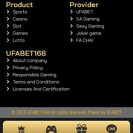
Product
Provider
Sports
UFABET
Casino
SA Gaming
Slot
Sexy Gaming
Games
Joker game
Lotto
FA CHAI
UFABET168
About company
Privacy Policy
Responsible Gaming
Terms and Conditions
Licenses And Certification
© 2025 UFABET168 All rights reserved. Power by UFABET