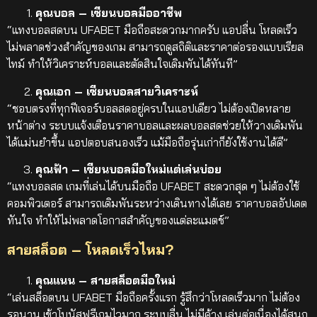
คุณบอล – เซียนบอลมืออาชีพ
“แทงบอลสดบน UFABET มือถือสะดวกมากครับ แอปลื่น โหลดเร็ว
ไม่พลาดช่วงสำคัญของเกม สามารถดูสถิติและราคาต่อรองแบบเรียล
ไทม์ ทำให้วิเคราะห์บอลและตัดสินใจเดิมพันได้ทันที”
คุณเอก – เซียนบอลสายวิเคราะห์
“ชอบตรงที่ทุกฟีเจอร์บอลสดอยู่ครบในแอปเดียว ไม่ต้องเปิดหลาย
หน้าต่าง ระบบแจ้งเตือนราคาบอลและผลบอลสดช่วยให้วางเดิมพัน
ได้แม่นยำขึ้น แอปตอบสนองเร็ว แม้มือถือรุ่นเก่าก็ยังใช้งานได้ดี”
คุณฟ้า – เซียนบอลมือใหม่แต่เล่นบ่อย
“แทงบอลสด
เกมที่เล่นได้บนมือถือ
UFABET สะดวกสุด ๆ ไม่ต้องใช้
คอมพิวเตอร์ สามารถเดิมพันระหว่างเดินทางได้เลย ราคาบอลอัปเดต
ทันใจ ทำให้ไม่พลาดโอกาสสำคัญของแต่ละแมตช์”
สายสล็อต – โหลดเร็วไหม?
คุณแนน – สายสล็อตมือใหม่
“เล่นสล็อตบน UFABET มือถือครั้งแรก รู้สึกว่าโหลดเร็วมาก ไม่ต้อง
รอนาน เข้าโบนัสฟรีเกมไวมาก ระบบลื่น ไม่มีค้าง เล่นต่อเนื่องได้สนุก