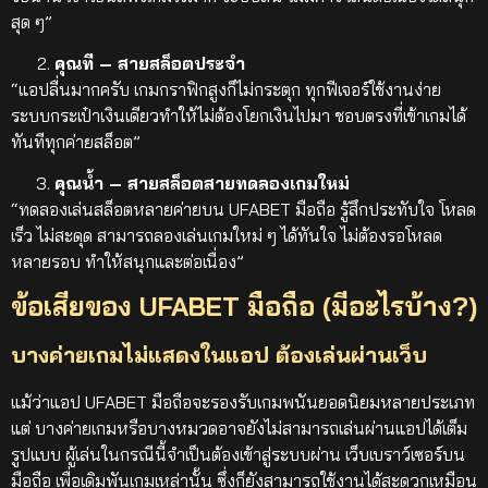
สุด ๆ”
คุณที – สายสล็อตประจำ
“แอปลื่นมากครับ เกมกราฟิกสูงก็ไม่กระตุก ทุกฟีเจอร์ใช้งานง่าย
ระบบกระเป๋าเงินเดียวทำให้ไม่ต้องโยกเงินไปมา ชอบตรงที่เข้าเกมได้
ทันทีทุกค่ายสล็อต”
คุณน้ำ – สายสล็อตสายทดลองเกมใหม่
“ทดลองเล่นสล็อตหลายค่ายบน UFABET มือถือ รู้สึกประทับใจ โหลด
เร็ว ไม่สะดุด สามารถลองเล่นเกมใหม่ ๆ ได้ทันใจ ไม่ต้องรอโหลด
หลายรอบ ทำให้สนุกและต่อเนื่อง”
ข้อเสียของ UFABET มือถือ (มีอะไรบ้าง?)
บางค่ายเกมไม่แสดงในแอป ต้องเล่นผ่านเว็บ
แม้ว่าแอป UFABET มือถือจะรองรับเกมพนันยอดนิยมหลายประเภท
แต่ บางค่ายเกมหรือบางหมวดอาจยังไม่สามารถเล่นผ่านแอปได้เต็ม
รูปแบบ ผู้เล่นในกรณีนี้จำเป็นต้องเข้าสู่ระบบผ่าน เว็บเบราว์เซอร์บน
มือถือ เพื่อเดิมพันเกมเหล่านั้น ซึ่งก็ยังสามารถใช้งานได้สะดวกเหมือน