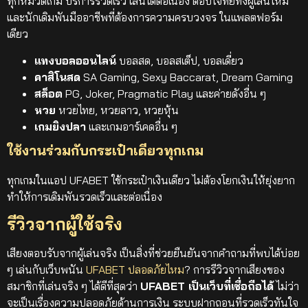
ทุกหมวดเกม บริการรวดเร็ว เล่นได้ต่อเนื่อง ตอบโจทย์ทั้งผู้เล่นใหม่
และนักเดิมพันมืออาชีพที่ต้องการความครบวงจร ในแพลตฟอร์ม
เดียว
แทงบอลออนไลน์
บอลสด, บอลสเต็ป, บอลเดี่ยว
คาสิโนสด
SA Gaming, Sexy Baccarat, Dream Gaming
สล็อต
PG, Joker, Pragmatic Play และค่ายดังอื่น ๆ
หวย
หวยไทย, หวยลาว, หวยหุ้น
เกมยิงปลา
และเกมอาร์เคดอื่น ๆ
ใช้งานร่วมกับกระเป๋าเดียวทุกเกม
ทุกเกมในแอป UFABET ใช้
กระเป๋าเงินเดียว
ไม่ต้องโยกเงินให้ยุ่งยาก
ทำให้การเดิมพันรวดเร็วและต่อเนื่อง
รีวิวจากผู้ใช้จริง
เสียงตอบรับจากผู้เล่นจริง เป็นสิ่งที่ช่วยยืนยันจากคำถามที่พบได้บ่อย
ๆ เล่นกับเว็บพนัน
UFABET ปลอดภัยไหม
? การรีวิวจากเสียงของ
สมาชิกที่เล่นจริง ๆ ได้ดีที่สุดว่า
UFABET เป็นเว็บที่เชื่อถือได้
ไม่ว่า
จะเป็นเรื่องความปลอดภัยด้านการเงิน ระบบฝากถอนที่รวดเร็วทันใจ