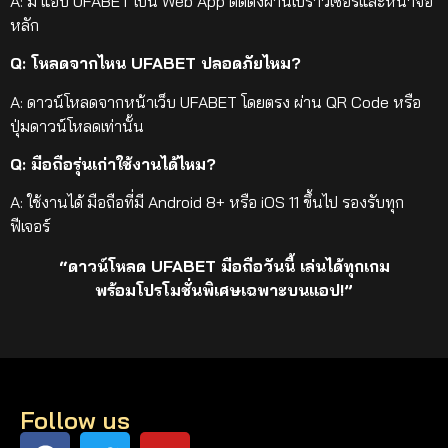
A: มี แอป UFABET เป็น
Web App
ติดตั้งผ่านเบราว์เซอร์และหน้าจอ
หลัก
Q: โหลดจากไหน UFABET ปลอดภัยไหม?
A: ดาวน์โหลดจาก
หน้าเว็บ UFABET โดยตรง
ผ่าน QR Code หรือ
ปุ่มดาวน์โหลดเท่านั้น
Q: มือถือรุ่นเก่าใช้งานได้ไหม?
A: ใช้งานได้ มือถือที่มี
Android 8+ หรือ iOS 11 ขึ้นไป
รองรับทุก
ฟีเจอร์
“ดาวน์โหลด UFABET มือถือวันนี้ เล่นได้ทุกเกม
พร้อมโปรโมชั่นพิเศษเฉพาะบนแอป!”
Follow us