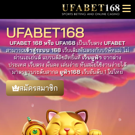
UFABET168
UFABET 168 หรือ UFA168
เป็นเว็บตรง
UFABET
สามารถ
เข้าสู่ระบบ 168
เว็บเดิมพันตรงกับบริษัทแม่ ไม่
ผ่านเอเย่นต์ แบรนด์ลิขสิทธิ์แท้
เว็บยูฟ่า
จากต่าง
ประเทศ เว็บตรง มั่นคง เล่นง่าย ทันสมัยใช้งานง่ายได้
มาตรฐานระดับสากล
ยูฟ่า168
เว็บอันดับ 1 ในไทย
สมัครสมาชิก