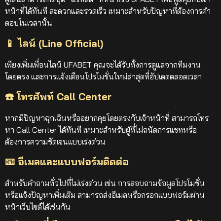
หน้าที่ได้ทันที สะดวกและรวดเร็ว เหมาะสำหรับปัญหาที่ต้องการคำ
ตอบในเวลานั้น
📱 ไลน์ (Line Official)
เพียงเพิ่มเพื่อนไลน์ UFABET คุณจะได้รับทั้งการดูแลจากทีมงาน
โดยตรง และการแจ้งเตือนโปรโมชั่นใหม่ล่าสุดที่อัปเดตตลอดเวลา
☎️ โทรศัพท์ Call Center
หากมีปัญหาฉุกเฉินหรืออยากคุยโดยตรงกับเจ้าหน้าที่ สามารถโทร
หา Call Center ได้ทันที เหมาะสำหรับผู้ที่ไม่ถนัดการแชทหรือ
ต้องการความชัดเจนแบบเร่งด่วน
📧 อีเมลและแบบฟอร์มติดต่อ
สำหรับคำถามทั่วไปที่ไม่เร่งด่วน เช่น การสอบถามข้อมูลโปรโมชั่น
หรือแจ้งปัญหาเพิ่มเติม สามารถส่งอีเมลหรือกรอกแบบฟอร์มผ่าน
หน้าเว็บไซต์ได้เช่นกัน