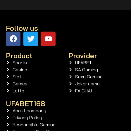
Follow us
Product
Provider
Sports
UFABET
Casino
SA Gaming
Slot
Sexy Gaming
Games
Joker game
Lotto
FA CHAI
UFABET168
About company
Privacy Policy
Responsible Gaming