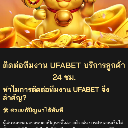
ติดต่อทีมงาน UFABET บริการลูกค้า
24 ชม.
ทำไมการติดต่อทีมงาน UFABET จึง
สำคัญ?
🛠️ ช่วยแก้ปัญหาได้ทันที
ผู้เล่นหลายคนอาจพบเจอปัญหาที่ไม่คาดคิด เช่น การฝากถอนเงินไม่